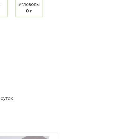
ы
Углеводы
0 г
 суток