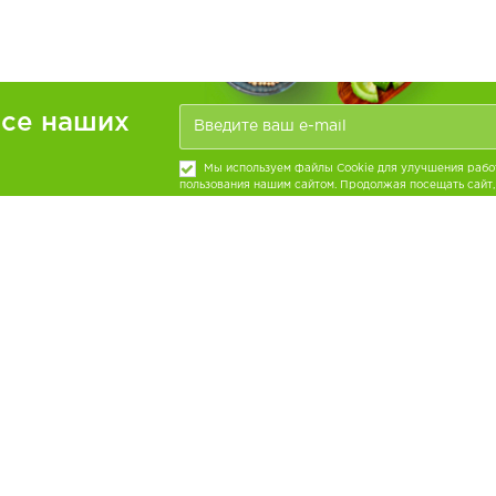
рсе наших
Мы используем файлы Cookie для улучшения рабо
пользования нашим сайтом. Продолжая посещать сайт,
файлов Cookie.
ателям
Информация
Кр
те
рия
Доставка и оплата
ин
О компании
При
 день
Где купить
Политика
зать
конфиденциальности
Под
Пользовательское
соглашение