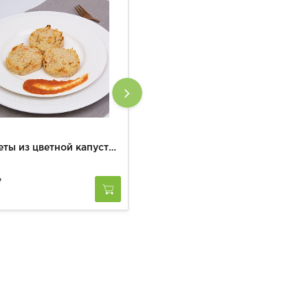
Котлеты из цветной капусты соусом из печеного перца
Удон пшеничный с овощами
00
0
за
1 шт