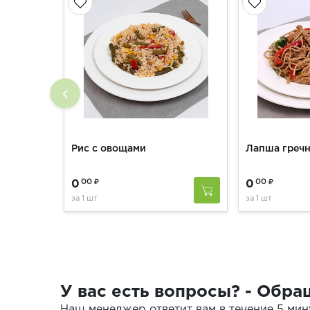
Рис с овощами
00
00
0
0
за
1 шт
за
1 шт
У вас есть вопросы? - Обра
Наш менеджер ответит вам в течение 5 мин