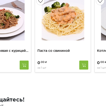
Лапша гречневая с курицей и овощами
Паста со свининой
00
00
0
0
за
1 шт
за
1 шт
щайтесь!
ут