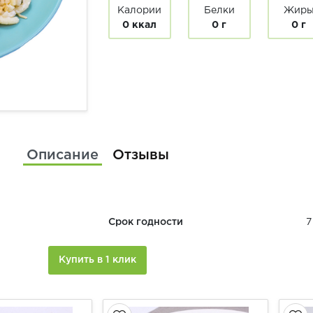
Калории
Белки
Жир
0 ккал
0 г
0 г
Описание
Отзывы
Срок годности
7
Купить в 1 клик