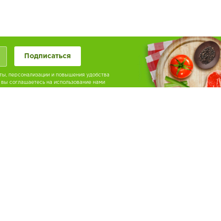
Подписаться
ты, персонализации и повышения удобства
 вы соглашаетесь на использование нами
углосуточно вы можете оформить заказ по
лефону или получить ответы на любые
тересующие вас вопросы.
нимаем к оплате:
пишись, чтобы узнавать о новинках в меню!