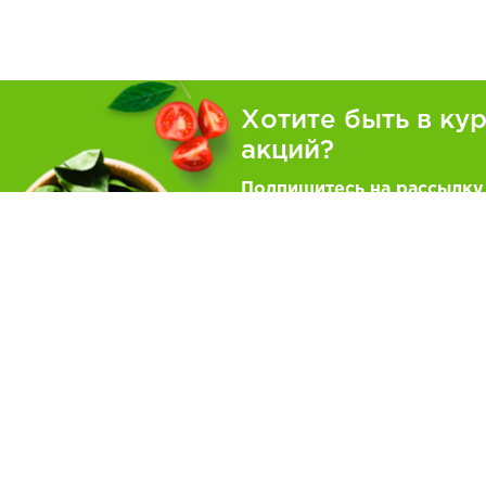
Хотите быть в ку
акций?
Подпишитесь на рассылку
Покуп
Кулина
8 (800) 707-68-80
Печенье
Ежедневно с 9:00 до 18:00
Меню на
Как зака
Обратная связь