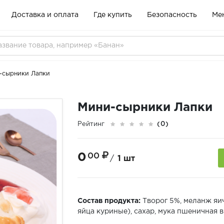
Доставка и оплата
Где купить
Безопасность
Ме
-сырники Лапки
Мини-сырники Лапки
Рейтинг
(0)
0
00
/
1 шт
Состав продукта:
Творог 5%, меланж яи
яйца куриные), сахар, мука пшеничная 