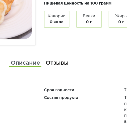
Пищевая ценность на 100 грамм
Калории
Белки
Жир
0 ккал
0 г
0 г
Описание
Отзывы
Срок годности
7
Состав продукта
Т
п
к
п
в