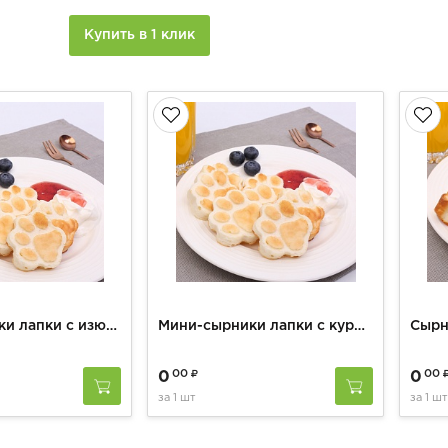
Купить в 1 клик
Мини-сырники лапки с изюмом
Мини-сырники лапки с курагой
00
00
0
0
за
1 шт
за
1 шт