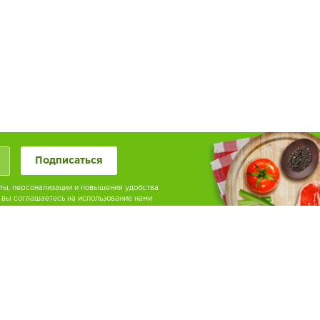
Подписаться
ты, персонализации и повышения удобства
 вы соглашаетесь на использование нами
углосуточно вы можете оформить заказ по
лефону или получить ответы на любые
тересующие вас вопросы.
нимаем к оплате: