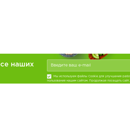
рсе наших
Мы используем файлы Cookie для улучшения рабо
пользования нашим сайтом. Продолжая посещать сайт,
файлов Cookie.
ателям
Информация
Кр
те
рия
Доставка и оплата
ин
О компании
При