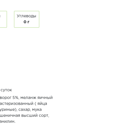
ы
Углеводы
0 г
 суток
ворог 5%, меланж яичный
астеризованный ( яйца
уриные), сахар, мука
шеничная высший сорт,
анилин.