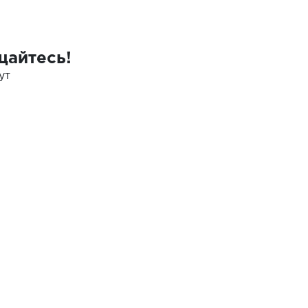
щайтесь!
ут