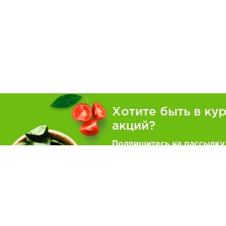
Хотите быть в ку
акций?
Подпишитесь на рассылку
Покуп
Кулина
8 (800) 707-68-80
Печенье