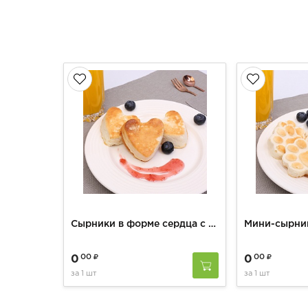
Сырники в форме сердца с клубничным джемом
00
00
0
0
за
1 шт
за
1 шт